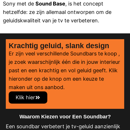
Sony met de
Sound Base
, is het concept
hetzelfde: ze zijn allemaal ontworpen om de
geluidskwaliteit van je tv te verbeteren.
Krachtig geluid, slank design
Er zijn veel verschillende Soundbars te koop ,
je zoek waarschijnlijk één die in jouw interieur
past en een krachtig en vol geluid geeft. Klik
hieronder op de knop om een keuze te
maken uit ons aanbod.
Klik hier
Waarom Kiezen voor Een Soundbar?
Een soundbar verbetert je tv-geluid aanzienlijk