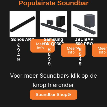
Populairste Soundbar
Sonos ARC
Samsung
JBL BAR
HW-Q930D
500 PRO
Meer
€
Info
Meer
Meer
€
€
9
Info
Info
8
5
4
9
4
9
9
9
Voor meer Soundbars klik op de
knop hieronder
Soundbar Shop